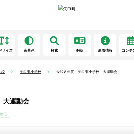
字サイズ
背景色
検索
翻訳
新着情報
コンテ
学校
矢巾東小学校
令和８年度 矢巾東小学校 大運動会
 大運動会