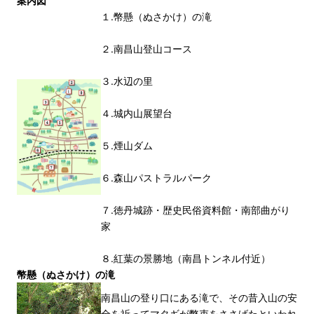
案内図
１.幣懸（ぬさかけ）の滝
２.南昌山登山コース
３.水辺の里
４.城内山展望台
５.煙山ダム
６.森山パストラルパーク
７.徳丹城跡・歴史民俗資料館・南部曲がり
家
８.紅葉の景勝地（南昌トンネル付近）
幣懸（ぬさかけ）の滝
南昌山の登り口にある滝で、その昔入山の安
全を祈ってマタギが幣束をささげたといわれ