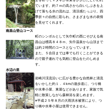
ています。約７ｍの高さから白いしぶきを上
げて落ちる水の流れは、清涼感たっぷり。四
季折々の自然に彩られ、さまざまな水の表情
を見せてくれます。
南昌山登山コース
町のシンボルとして矢巾町の西にそびえる南
昌山は標高８４８ｍ、矢巾温泉から山頂まで
は約２時間のコースとなっています。
また、５合目までは車でも行くことができる
ので親子連れでも気軽に登山をたのしめま
す。
水辺の里
岩崎川渓流沿いに広がる豊かな自然林と清流
をいかした約１．４kmの遊歩道に、つり橋
や水車小屋、東屋などがあります。家族で気
軽に散策しながら森林浴を楽しめます。
※平成２５年８月の大雨洪水被害により、つ
り橋や水車小屋は使用できません。