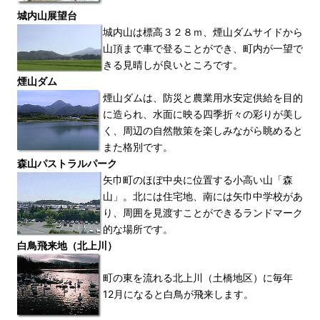
城内山展望台
城内山は標高３２８ｍ、煙山ダムサイドから
山頂まで車で登ることができ、町内が一望で
きる見晴しが良いところです。
煙山ダム
煙山ダムは、防災と農業用水安定供給を目的
に造られ、水面に映る四季折々の彩りが美し
く、周辺の自然散策を楽しみながら眺めると
また格別です。
森山パストラルパーク
矢巾町のほぼ中央に位置する小高い山「森
山」。北には住宅地、南には矢巾中学校があ
り、周囲を見渡すことができるランドマーク
的な場所です。
白鳥飛来地（北上川）
町の東を流れる北上川（土橋地区）に毎年
12月になると白鳥が飛来します。