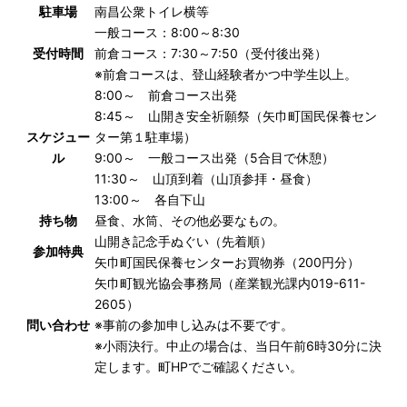
駐車場
南昌公衆トイレ横等
一般コース：8:00～8:30
受付時間
前倉コース：7:30～7:50（受付後出発）
※前倉コースは、登山経験者かつ中学生以上。
8:00～ 前倉コース出発
8:45～ 山開き安全祈願祭（矢巾町国民保養セン
スケジュー
ター第１駐車場）
ル
9:00～ 一般コース出発（5合目で休憩）
11:30～ 山頂到着（山頂参拝・昼食）
13:00～ 各自下山
持ち物
昼食、水筒、その他必要なもの。
山開き記念手ぬぐい（先着順）
参加特典
矢巾町国民保養センターお買物券（200円分）
矢巾町観光協会事務局（産業観光課内019-611-
2605）
問い合わせ
※事前の参加申し込みは不要です。
※小雨決行。中止の場合は、当日午前6時30分に決
定します。町HPでご確認ください。