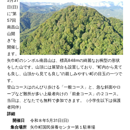
5月31
日(日)
に”第
57回
南昌山
山開
き”を
開催し
ます。
矢巾町のシンボル南昌山は、標高848mの綺麗なお椀型の形状
をした山です。山頂には展望台も設置しており、”町内から見て
も良し、山頂から見ても良し”の親しみやすい町の目玉の一つで
す。
登山コースはのんびり歩ける「一般コース」と、急な斜面やロ
ープなど難所が多い上級者向けの「前倉コース」の２コース。
当日は、どなたでも無料で参加できます。（小学生以下は保護
者同伴）
詳細
開催日
令和８年5月31日(日)
集合場所
矢巾町国民保養センター第１駐車場