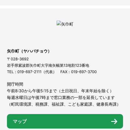
矢巾町（ヤハバチョウ）
〒028-3692
岩手県紫波郡矢巾町大字南矢幅第13地割123番地
TEL：019-697-2111（代表） FAX：019-697-3700
開庁時間
午前8:30から午後5:15まで（土日祝日、年末年始を除く）
毎週水曜日は午後7時まで窓口業務の一部を延長しています
（町民環境課、税務課、福祉課、こども家庭課、健康長寿課）
マップ