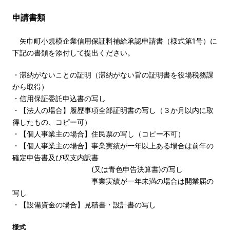
申請書類
矢巾町小規模企業信用保証料補給承認申請書（様式第1号）に
下記の書類を添付して提出ください。
・滞納がないことの証明（滞納がない旨の証明書を役場税務課
から取得）
・信用保証委託申込書の写し
・【法人の場合】履歴事項全部証明書の写し（３か月以内に取
得したもの、コピー可）
・【個人事業主の場合】住民票の写し（コピー不可）
・【個人事業主の場合】事業実績が一年以上ある場合は前年の
確定申告書及び収支内訳書
(又は青色申告決算書)の写し
事業実績が一年未満の場合は開業届の
写し
・【設備資金の場合】見積書・設計書の写し
様式