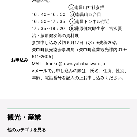
幣懸の滝、
⑤南昌山神社参拝
16：40～16：50 ⑥南昌山５合目
16：50～17：35 ⑦南昌トンネル付近
17：35～18：20 ⑧藤原健次郎生家、宮沢賢
治・藤原健次郎の資料展
参加申し込み〆切６月17日（水）※先着20名
矢巾町観光協会事務局（矢巾町産業観光課内019-
611-2605）
お申込み
MAIL：kanko@town.yahaba.iwate.jp
※メールでお申し込みの際は、氏名、住所、性別、
年齢、電話番号を記入の上お申し込みください。
観光・産業
他のカテゴリを見る