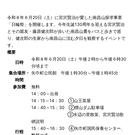
令和８年６月20日（土）に宮沢賢治が愛した南昌山探求事業
「日輪祭」を開催します。今年生誕130周年を迎える宮沢賢治
とその親友・藤原健次郎が歩いた南昌山麓をバスと歩きで巡
り、健次郎の生家から南昌山に沈む夕日を観察するイベントで
す。
概要
令和８年６月20日（土）午後２時から午後６時30
日時
分頃まで
集合場所・
矢巾町公民館 午後１時30分～午後１時45分
時間
参加費
無料
14：00～出発
14：15～14：30 ①山王茶屋
14：40～15：30 ②煙山ダム駐車場
③水辺の里散策、宮沢賢治歌
碑説明
15：40～16：30 ④矢巾町国民保養センター、
行程