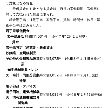
〇対象となる賃金
最低賃金の対象となる賃金は、通常の労働時間、労働日に
対して支払われた賃金に限られ、
精皆勤手当、通勤手当、家族手当、賞与、時間外・休日・深
夜手当等は含みません。
岩手県最低賃金
岩手県最低
時間額1,031円 (令和７年12月１日発効)
賃金
岩手県特定（産業別）最低賃金
鉄鋼業、金属線製品、
その他の金属製品製造
時間額1,072円 (令和８年１月15日発効)
業
光学機械器具・レン
ズ、時計・同部分品製
時間額1,052円 (令和８年２月1日発効)
造業
電子部品・デバイス・
電子回路、電気機械器
時間額1,039円 (令和８年１月15日発効)
具、情報通信機械器具
製造業