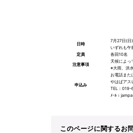
7月27日(日
日時
いずれも午前
定員
各回10名
天候によっ
注意事項
※大雨、洪
お電話また
やはばアスレ
申込み
TEL：019-6
ﾒｰﾙ：jampa
このページに関するお