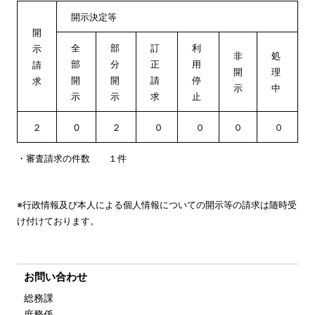
開示決定等
開
全
部
訂
利
示
非
処
部
分
正
用
請
開
理
開
開
請
停
求
示
中
示
示
求
止
２
0
２
０
０
０
０
・審査請求の件数 １件
※行政情報及び本人による個人情報についての開示等の請求は随時受
け付けております。
お問い合わせ
総務課
庶務係