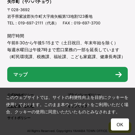
矢巾町（ヤハバチョウ）
〒028-3692
岩手県紫波郡矢巾町大字南矢幅第13地割123番地
TEL：019-697-2111（代表） FAX：019-697-3700
開庁時間
午前8:30から午後5:15まで（土日祝日、年末年始を除く）
毎週水曜日は午後7時まで窓口業務の一部を延長しています
（町民環境課、税務課、福祉課、こども家庭課、健康長寿課）
マップ
公式SNSポリシー
プライバシーポリシー
このウェブサイトでは、サイトの利便性向上を目的にクッキーを
使用しております。このまま本ウェブサイトをご利用いただく場
免責事項・著作権
サイトマップ
合、クッキーの使用に同意いただいたものとみなされます。
サイトポリシー
OK
TOP
All Rights Reserved. Copyrights YAHABA TOWN OFFICE.