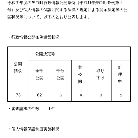
令和７年度の矢巾町行政情報公開条例（平成11年矢巾町条例第１
号）及び個人情報の保護に関する法律の規定による開示決定等の公
開状況等について、以下のとおり公表します。
・行政情報公開条例運営状況
公開決定等
公開
非
処
全部
部分
取り
請求
公
理
公開
公開
下げ
開
中
73
62
６
４
０
１
・審査請求の件数 １件
・個人情報保護制度実施状況