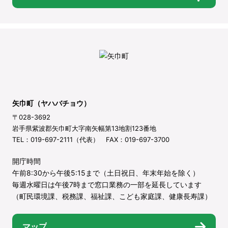
矢巾町（ヤハバチョウ）
〒028-3692
岩手県紫波郡矢巾町大字南矢幅第13地割123番地
TEL：019-697-2111（代表） FAX：019-697-3700
開庁時間
午前8:30から午後5:15まで（土日祝日、年末年始を除く）
毎週水曜日は午後7時まで窓口業務の一部を延長しています
（町民環境課、税務課、福祉課、こども家庭課、健康長寿課）
マップ