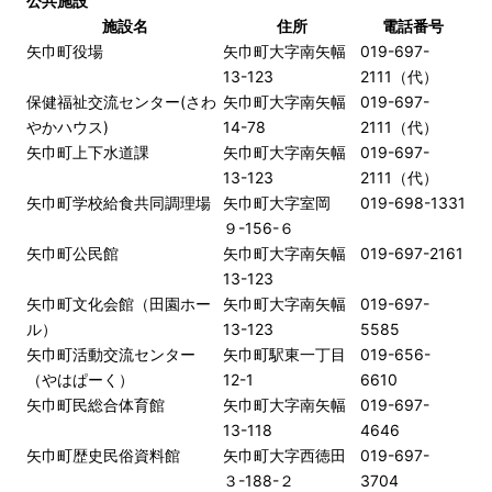
公共施設
施設名
住所
電話番号
矢巾町役場
矢巾町大字南矢幅
019-697-
13-123
2111（代）
保健福祉交流センター(さわ
矢巾町大字南矢幅
019-697-
やかハウス)
14-78
2111（代）
矢巾町上下水道課
矢巾町大字南矢幅
019-697-
13-123
2111（代）
矢巾町学校給食共同調理場
矢巾町大字室岡
019-698-1331
９-156-６
矢巾町公民館
矢巾町大字南矢幅
019-697-2161
13-123
矢巾町文化会館（田園ホー
矢巾町大字南矢幅
019-697-
ル）
13-123
5585
矢巾町活動交流センター
矢巾町駅東一丁目
019-656-
（やはぱーく）
12-1
6610
矢巾町民総合体育館
矢巾町大字南矢幅
019-697-
13-118
4646
矢巾町歴史民俗資料館
矢巾町大字西徳田
019-697-
３-188-２
3704