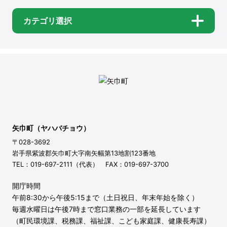
カテゴリ選択
矢巾町（ヤハバチョウ）
〒028-3692
岩手県紫波郡矢巾町大字南矢幅第13地割123番地
TEL：019-697-2111（代表） FAX：019-697-3700
開庁時間
午前8:30から午後5:15まで（土日祝日、年末年始を除く）
毎週水曜日は午後7時まで窓口業務の一部を延長しています
（町民環境課、税務課、福祉課、こども家庭課、健康長寿課）