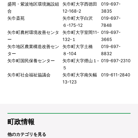
盛岡・紫波地区環境施設組
矢巾町大字西徳田
019-697-
合
12-168-2
3835
矢巾斎苑
矢巾町大字白沢
019-697-
６-175-12
7848
矢巾町農村環境改善センタ
矢巾町大字室岡11-
019-697-
ー
132-１
3665
矢巾地区農業構造改善セン
矢巾町大字土橋
019-697-
ター
８-104
8832
矢巾町国民保養センター
矢巾町大字煙山１-
019-697-2310
５
矢巾町社会福祉協議会
矢巾町大字南矢幅
019-611-2840
13-123
町政情報
他のカテゴリを見る