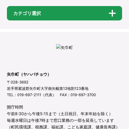
カテゴリ選択
矢巾町（ヤハバチョウ）
〒028-3692
岩手県紫波郡矢巾町大字南矢幅第13地割123番地
TEL：019-697-2111（代表） FAX：019-697-3700
開庁時間
午前8:30から午後5:15まで（土日祝日、年末年始を除く）
毎週水曜日は午後7時まで窓口業務の一部を延長しています
（町民環境課、税務課、福祉課、こども家庭課、健康長寿課）