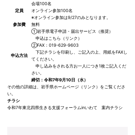
会場100名
定員
オンライン参加100名
※オンライン参加は9/27のみとなります。
参加費
無料
①岩手県電子申請・届出サービス（推奨）
申込は
こちら
（リンク）
②FAX：019-629-9603
下記チラシを印刷し、ご記入の上、用紙をFAXし
申込方法
てください。
申し込みをされる方お一人につき1枚ご記入くだ
さい。
締切：令和7年9月10日（水）
その他の詳細は、
岩手県ホームページ
（リンク）をご覧くださ
い。
チラシ
令和7年東北四県生きる支援フォーラムinいわて 案内チラシ