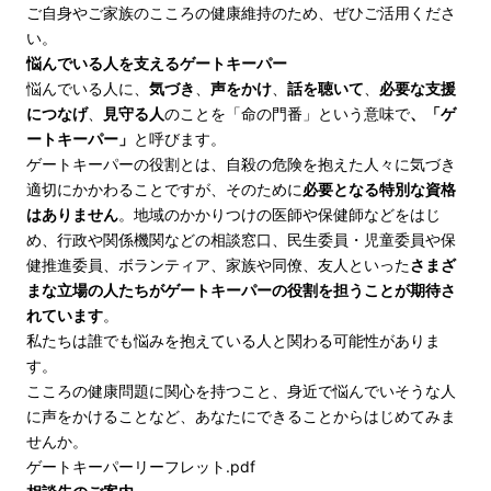
ご自身やご家族のこころの健康維持のため、ぜひご活用くださ
い。
悩んでいる人を支えるゲートキーパー
悩んでいる人に、
気づき
、
声をかけ
、
話を聴いて
、
必要な支援
につなげ
、
見守る人
のことを「命の門番」という意味で
、「ゲ
ートキーパー」
と呼びます。
ゲートキーパーの役割とは、自殺の危険を抱えた人々に気づき
適切にかかわることですが、そのために
必要となる特別な資格
はありません
。地域のかかりつけの医師や保健師などをはじ
め、行政や関係機関などの相談窓口、民生委員・児童委員や保
健推進委員、ボランティア、家族や同僚、友人といった
さまざ
まな立場の人たちがゲートキーパーの役割を担うことが期待さ
れています
。
私たちは誰でも悩みを抱えている人と関わる可能性がありま
す。
こころの健康問題に関心を持つこと、身近で悩んでいそうな人
に声をかけることなど、あなたにできることからはじめてみま
せんか。
ゲートキーパーリーフレット.pdf