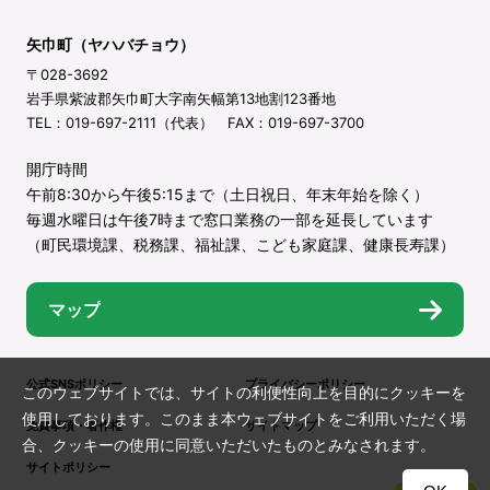
矢巾町（ヤハバチョウ）
〒028-3692
岩手県紫波郡矢巾町大字南矢幅第13地割123番地
TEL：019-697-2111（代表） FAX：019-697-3700
開庁時間
午前8:30から午後5:15まで（土日祝日、年末年始を除く）
毎週水曜日は午後7時まで窓口業務の一部を延長しています
（町民環境課、税務課、福祉課、こども家庭課、健康長寿課）
マップ
公式SNSポリシー
プライバシーポリシー
このウェブサイトでは、サイトの利便性向上を目的にクッキーを
使用しております。このまま本ウェブサイトをご利用いただく場
免責事項・著作権
サイトマップ
合、クッキーの使用に同意いただいたものとみなされます。
サイトポリシー