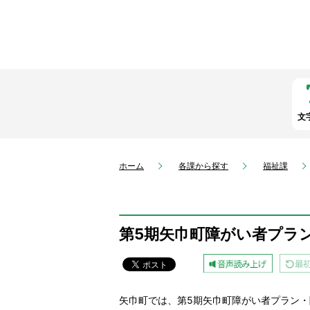
文
ホーム
各課から探す
福祉課
第5期矢巾町障がい者プラ
矢巾町では、第5期矢巾町障がい者プラン・