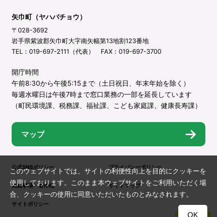
矢巾町（ヤハバチョウ）
〒028-3692
岩手県紫波郡矢巾町大字南矢幅第13地割123番地
TEL：019-697-2111（代表） FAX：019-697-3700
開庁時間
午前8:30から午後5:15まで（土日祝日、年末年始を除く）
毎週水曜日は午後7時まで窓口業務の一部を延長しています
（町民環境課、税務課、福祉課、こども家庭課、健康長寿課）
マップ
公式SNSポリシー
プライバシーポリシー
このウェブサイトでは、サイトの利便性向上を目的にクッキーを
使用しております。このまま本ウェブサイトをご利用いただく場
免責事項・著作権
サイトマップ
合、クッキーの使用に同意いただいたものとみなされます。
サイトポリシー
OK