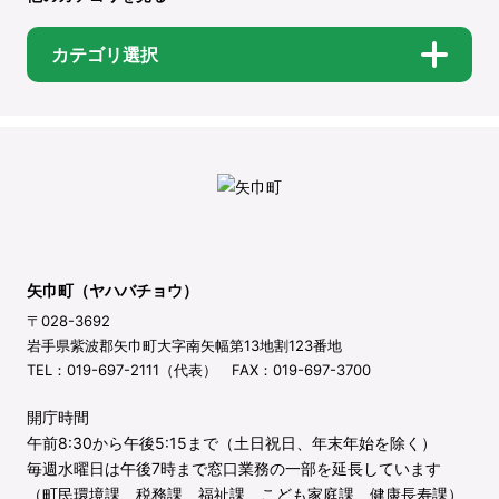
カテゴリ選択
矢巾町（ヤハバチョウ）
〒028-3692
岩手県紫波郡矢巾町大字南矢幅第13地割123番地
TEL：019-697-2111（代表） FAX：019-697-3700
開庁時間
午前8:30から午後5:15まで（土日祝日、年末年始を除く）
毎週水曜日は午後7時まで窓口業務の一部を延長しています
（町民環境課、税務課、福祉課、こども家庭課、健康長寿課）