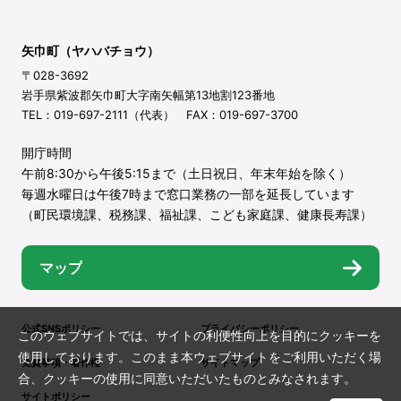
矢巾町（ヤハバチョウ）
〒028-3692
岩手県紫波郡矢巾町大字南矢幅第13地割123番地
TEL：019-697-2111（代表） FAX：019-697-3700
開庁時間
午前8:30から午後5:15まで（土日祝日、年末年始を除く）
毎週水曜日は午後7時まで窓口業務の一部を延長しています
（町民環境課、税務課、福祉課、こども家庭課、健康長寿課）
マップ
公式SNSポリシー
プライバシーポリシー
このウェブサイトでは、サイトの利便性向上を目的にクッキーを
使用しております。このまま本ウェブサイトをご利用いただく場
免責事項・著作権
サイトマップ
合、クッキーの使用に同意いただいたものとみなされます。
サイトポリシー