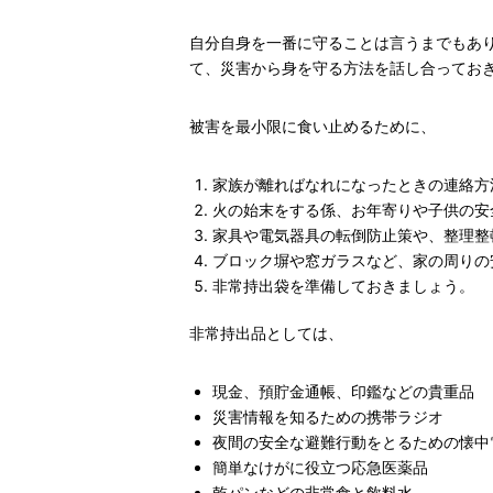
自分自身を一番に守ることは言うまでもあ
て、災害から身を守る方法を話し合ってお
被害を最小限に食い止めるために、
家族が離ればなれになったときの連絡方
火の始末をする係、お年寄りや子供の安
家具や電気器具の転倒防止策や、整理整
ブロック塀や窓ガラスなど、家の周りの
非常持出袋を準備しておきましょう。
非常持出品としては、
現金、預貯金通帳、印鑑などの貴重品
災害情報を知るための携帯ラジオ
夜間の安全な避難行動をとるための懐中
簡単なけがに役立つ応急医薬品
乾パンなどの非常食と飲料水