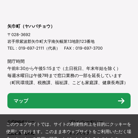
矢巾町（ヤハバチョウ）
〒028-3692
岩手県紫波郡矢巾町大字南矢幅第13地割123番地
TEL：019-697-2111（代表） FAX：019-697-3700
開庁時間
午前8:30から午後5:15まで（土日祝日、年末年始を除く）
毎週水曜日は午後7時まで窓口業務の一部を延長しています
（町民環境課、税務課、福祉課、こども家庭課、健康長寿課）
マップ
公式SNSポリシー
プライバシーポリシー
このウェブサイトでは、サイトの利便性向上を目的にクッキーを
使用しております。このまま本ウェブサイトをご利用いただく場
免責事項・著作権
サイトマップ