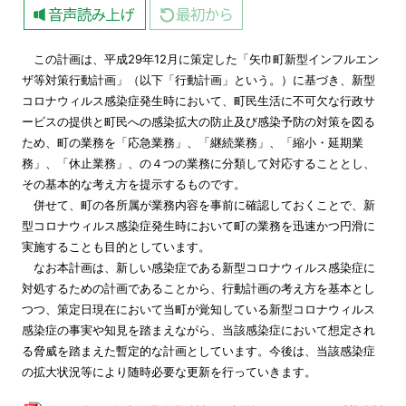
この計画は、平成29年12月に策定した「矢巾町新型インフルエン
ザ等対策行動計画」（以下「行動計画」という。）に基づき、新型
コロナウィルス感染症発生時において、町民生活に不可欠な行政サ
ービスの提供と町民への感染拡大の防止及び感染予防の対策を図る
ため、町の業務を「応急業務」、「継続業務」、「縮小・延期業
務」、「休止業務」、の４つの業務に分類して対応することとし、
その基本的な考え方を提示するものです。
併せて、町の各所属が業務内容を事前に確認しておくことで、新
型コロナウィルス感染症発生時において町の業務を迅速かつ円滑に
実施することも目的としています。
なお本計画は、新しい感染症である新型コロナウィルス感染症に
対処するための計画であることから、行動計画の考え方を基本とし
つつ、策定日現在において当町が覚知している新型コロナウィルス
感染症の事実や知見を踏まえながら、当該感染症において想定され
る脅威を踏まえた暫定的な計画としています。今後は、当該感染症
の拡大状況等により随時必要な更新を行っていきます。