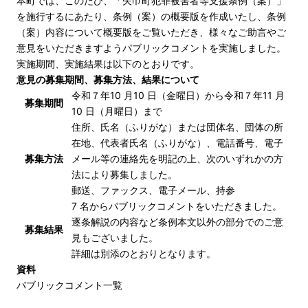
本町では、このたび、「矢巾町犯罪被害者等支援条例（案）」
を施行するにあたり、条例（案）の概要版を作成いたし、条例
（案）内容について概要版をご覧いただき、様々なご助言やご
意見をいただきますようパブリックコメントを実施しました。
実施期間、実施結果は以下のとおりです。
意見の募集期間、募集方法、結果について
令和７年10 月10 日（金曜日）から令和７年11 月
募集期間
10 日（月曜日）まで
住所、氏名（ふりがな）または団体名、団体の所
在地、代表者氏名（ふりがな）、電話番号、電子
募集方法
メール等の連絡先を明記の上、次のいずれかの方
法により募集しました。
郵送、ファックス、電子メール、持参
7 名からパブリックコメントをいただきました。
逐条解説の内容など条例本文以外の部分でのご意
募集結果
見もございました。
詳細は別添のとおりとなります。
資料
パブリックコメント一覧