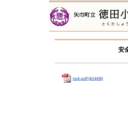
安
no4.pdf(404KB)