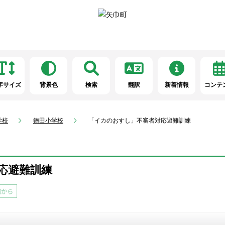
字サイズ
背景色
検索
翻訳
新着情報
コンテ
学校
徳田小学校
「イカのおすし」不審者対応避難訓練
応避難訓練