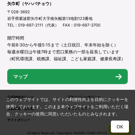
矢巾町（ヤハバチョウ）
〒028-3692
岩手県紫波郡矢巾町大字南矢幅第13地割123番地
TEL：019-697-2111（代表） FAX：019-697-3700
開庁時間
午前8:30から午後5:15まで（土日祝日、年末年始を除く）
毎週水曜日は午後7時まで窓口業務の一部を延長しています
（町民環境課、税務課、福祉課、こども家庭課、健康長寿課）
マップ
公式SNSポリシー
プライバシーポリシー
このウェブサイトでは、サイトの利便性向上を目的にクッキーを
使用しております。このまま本ウェブサイトをご利用いただく場
免責事項・著作権
サイトマップ
合、クッキーの使用に同意いただいたものとみなされます。
サイトポリシー
OK
TOP
All Rights Reserved. Copyrights YAHABA TOWN OFFICE.