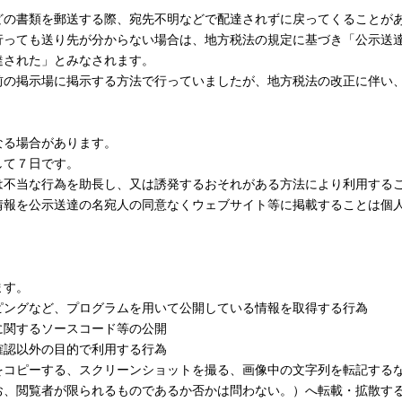
の書類を郵送する際、宛先不明などで配達されずに戻ってくることが
行っても送り先が分からない場合は、地方税法の規定に基づき「公示送
達された」とみなされます。
の掲示場に掲示する方法で行っていましたが、地方税法の改正に伴い、
す。
なる場合があります。
して７日です。
は不当な行為を助長し、又は誘発するおそれがある方法により利用する
情報を公示送達の名宛人の同意なくウェブサイト等に掲載することは個
ます。
ングなど、プログラムを用いて公開している情報を取得する行為
関するソースコード等の公開
認以外の目的で利用する行為
コピーする、スクリーンショットを撮る、画像中の文字列を転記する
お、閲覧者が限られるものであるか否かは問わない。）へ転載・拡散す