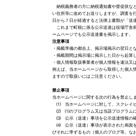
納税義務者の方に納税通知書や督促状など
い住所等に改めてお送りしますが、調査を
日から７日が経過すると法律上書類が「送
これまで町税に係る公示送達は役場庁舎前
ームページでも公示送達書を掲示しま
注意事項
・掲載準備の都合上、掲示場掲示の翌日と
・掲載期間は掲示場に掲示した日から起算
・個人情報取扱事業者が個人情報を違法又
例えば、当ホームページから取得した個人
ますので取扱いにはご注意ください。
禁止事項
当ホームページに関する次の行為を禁止し
⑴ 当ホームページに対して、スクレイピ
⑵ ⑴のプログラム又は当該プログラムに
⑶ 公示（送達）事項を公示送達情報の確
⑷ 公示（送達）事項が表示された画面を
びそれに準ずるもの（個人のブログ等。な