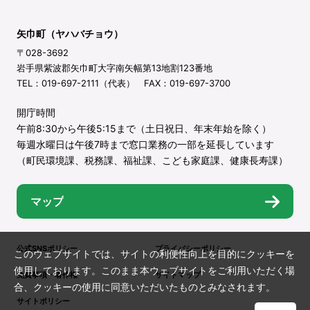
矢巾町（ヤハバチョウ）
〒028-3692
岩手県紫波郡矢巾町大字南矢幅第13地割123番地
TEL：019-697-2111（代表） FAX：019-697-3700
開庁時間
午前8:30から午後5:15まで（土日祝日、年末年始を除く）
毎週水曜日は午後7時まで窓口業務の一部を延長しています
（町民環境課、税務課、福祉課、こども家庭課、健康長寿課）
マップ
公式SNSポリシー
プライバシーポリシー
このウェブサイトでは、サイトの利便性向上を目的にクッキーを
使用しております。このまま本ウェブサイトをご利用いただく場
免責事項・著作権
サイトマップ
合、クッキーの使用に同意いただいたものとみなされます。
サイトポリシー