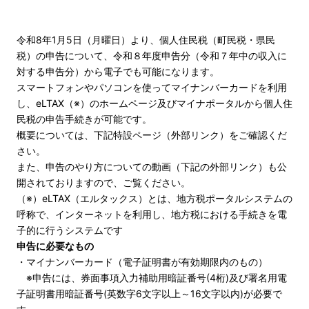
令和8年1月5日（月曜日）より、個人住民税（町民税・県民
税）の申告について、令和８年度申告分（令和７年中の収入に
対する申告分）から電子でも可能になります。
スマートフォンやパソコンを使ってマイナンバーカードを利用
し、eLTAX（※）のホームページ及びマイナポータルから個人住
民税の申告手続きが可能です。
概要については、下記特設ページ（外部リンク）をご確認くだ
さい。
また、申告のやり方についての動画（下記の外部リンク）も公
開されておりますので、ご覧ください。
（※）eLTAX（エルタックス）とは、地方税ポータルシステムの
呼称で、インターネットを利用し、地方税における手続きを電
子的に行うシステムです
申告に必要なもの
・マイナンバーカード（電子証明書が有効期限内のもの）
※申告には、券面事項入力補助用暗証番号(4桁)及び署名用電
子証明書用暗証番号(英数字6文字以上～16文字以内)が必要で