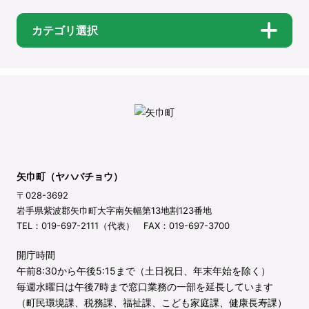
カテゴリ選択
矢巾町（ヤハバチョウ）
〒028-3692
岩手県紫波郡矢巾町大字南矢幅第13地割123番地
TEL：019-697-2111（代表） FAX：019-697-3700
開庁時間
午前8:30から午後5:15まで（土日祝日、年末年始を除く）
毎週水曜日は午後7時まで窓口業務の一部を延長しています
（町民環境課、税務課、福祉課、こども家庭課、健康長寿課）