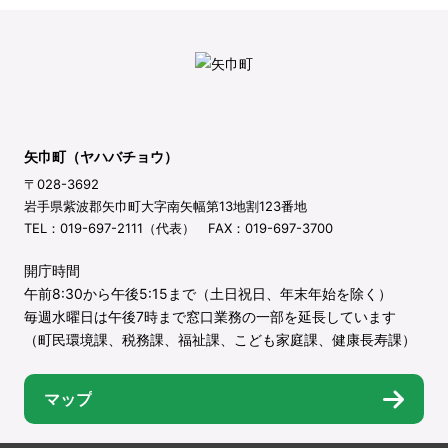
矢巾町（ヤハバチョウ）
〒028-3692
岩手県紫波郡矢巾町大字南矢幅第13地割123番地
TEL：019-697-2111（代表） FAX：019-697-3700
開庁時間
午前8:30から午後5:15まで（土日祝日、年末年始を除く）
毎週水曜日は午後7時まで窓口業務の一部を延長しています
（町民環境課、税務課、福祉課、こども家庭課、健康長寿課）
マップ