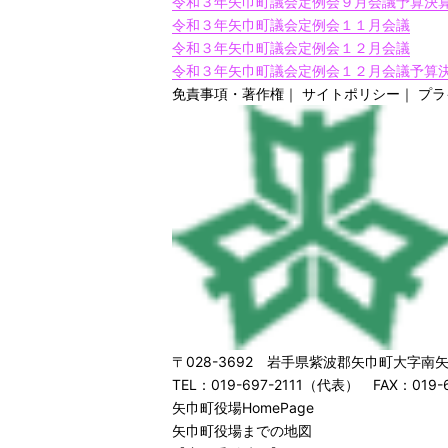
令和３年矢巾町議会定例会９月会議予算決
令和３年矢巾町議会定例会１１月会議
令和３年矢巾町議会定例会１２月会議
令和３年矢巾町議会定例会１２月会議予算
免責事項・著作権
｜
サイトポリシー
｜
プラ
〒028-3692 岩手県紫波郡矢巾町大字南矢
TEL：019-697-2111（代表） FAX：019-6
矢巾町役場HomePage
矢巾町役場までの地図