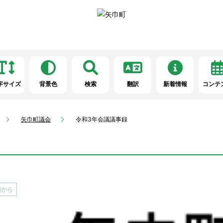
字サイズ
背景色
検索
翻訳
新着情報
コンテ
矢巾町議会
令和3年会議議事録