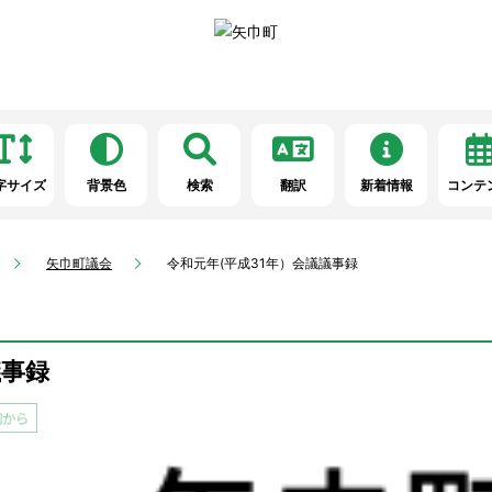
字サイズ
背景色
検索
翻訳
新着情報
コンテ
矢巾町議会
令和元年(平成31年）会議議事録
議事録