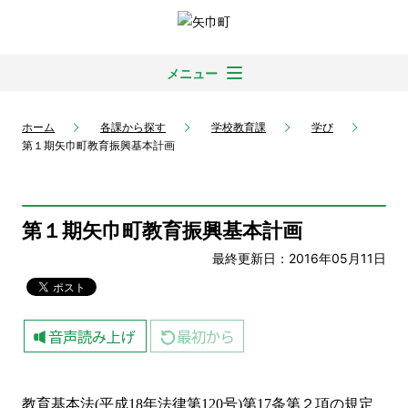
メニュー
ホーム
各課から探す
学校教育課
学び
第１期矢巾町教育振興基本計画
第１期矢巾町教育振興基本計画
最終更新日：2016年05月11日
教育基本法
平成
年法律第
号
第
条第２項の規定
(
18
120
)
17