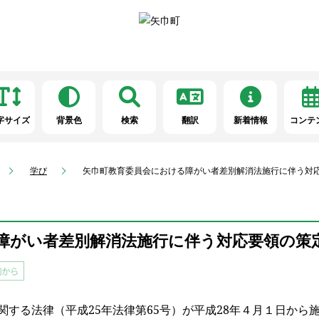
字サイズ
背景色
検索
翻訳
新着情報
コンテ
学び
矢巾町教育委員会における障がい者差別解消法施行に伴う対
障がい者差別解消法施行に伴う対応要領の策
関する法律（平成
25
年法律第
65
号）が平成
28
年４月１日から