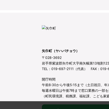
矢巾町（ヤハバチョウ）
〒028-3692
岩手県紫波郡矢巾町大字南矢幅第13地割12
TEL：019-697-2111（代表） FAX：019-6
開庁時間
午前8:30から午後5:15まで（土日祝日、
毎週水曜日は午後7時まで窓口業務の一部を
（町民環境課、税務課、福祉課、こども家