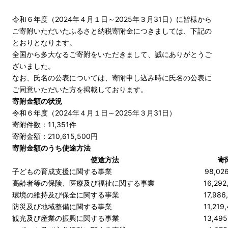
令和６年度（2024年４月１日～2025年３月31日）に皆様から
ご寄附いただいたふるさと納税寄附金につきましては、下記の
とおりとなります。
全国から多大なるご寄附をいただきまして、誠にありがとうご
ざいました。
なお、氏名の公表については、寄附申し込み時に氏名の公表に
ご同意いただいた方を掲載しております。
寄附金額の状況
令和６年度（2024年４月１日～2025年３月31日）
寄附件数：11,351件
寄附金額：210,615,500円
寄附金額のうち使途方法
使途方法
寄
子どもの育成支援に関する事業
98,026
高齢者等の保険、医療及び福祉に関する事業
16,292
環境の維持及び保全に関する事業
17,986
防災及び地域整備に関する事業
11,219
観光及び産業の振興に関する事業
13,495