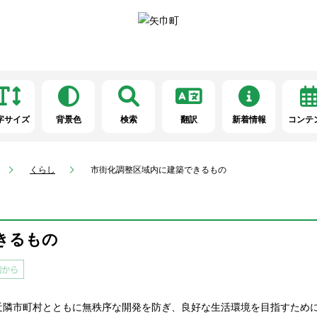
字サイズ
背景色
検索
翻訳
新着情報
コンテ
くらし
市街化調整区域内に建築できるもの
きるもの
近隣市町村とともに無秩序な開発を防ぎ、良好な生活環境を目指すために