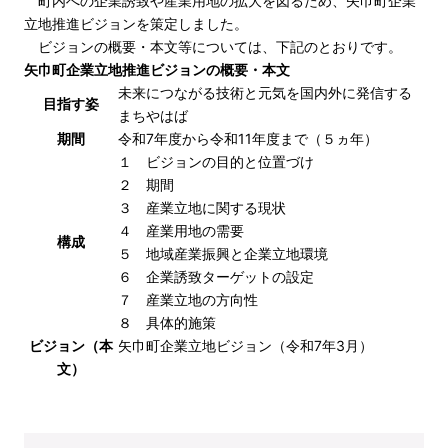
町内への企業誘致や産業用地の拡大を図るため、矢巾町企業
立地推進ビジョンを策定しました。
ビジョンの概要・本文等については、下記のとおりです。
矢巾町企業立地推進ビジョンの概要・本文
未来につながる技術と元気を国内外に発信する
目指す姿
まちやはば
期間
令和7年度から令和11年度まで（５ヵ年）
１ ビジョンの目的と位置づけ
２ 期間
３ 産業立地に関する現状
４ 産業用地の需要
構成
５ 地域産業振興と企業立地環境
６ 企業誘致ターゲットの設定
７ 産業立地の方向性
８ 具体的施策
ビジョン（本
矢巾町企業立地ビジョン（令和7年3月）
文）