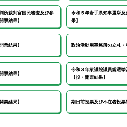
判所裁判官国民審査及び参
令和５年岩手県知事選挙及
開票結果】
果】
開票結果】
政治活動用事務所の立札・
令和３年衆議院議員総選挙
開票結果】
【投・開票結果】
開票結果】
期日前投票及び不在者投票