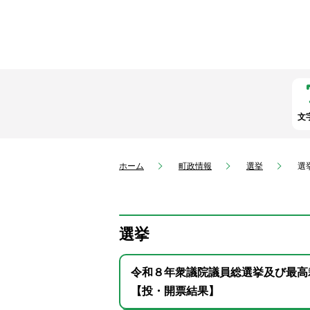
文
ホーム
町政情報
選挙
選
選挙
令和８年衆議院議員総選挙及び最高
【投・開票結果】