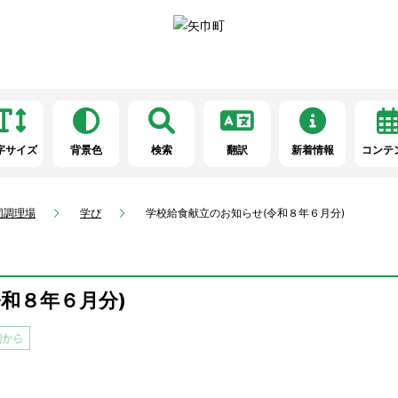
字サイズ
背景色
検索
翻訳
新着情報
コンテ
同調理場
学び
学校給食献立のお知らせ(令和８年６月分)
和８年６月分)