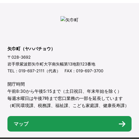
矢巾町（ヤハバチョウ）
〒028-3692
岩手県紫波郡矢巾町大字南矢幅第13地割123番地
TEL：019-697-2111（代表） FAX：019-697-3700
開庁時間
午前8:30から午後5:15まで（土日祝日、年末年始を除く）
毎週水曜日は午後7時まで窓口業務の一部を延長しています
（町民環境課、税務課、福祉課、こども家庭課、健康長寿課）
マップ