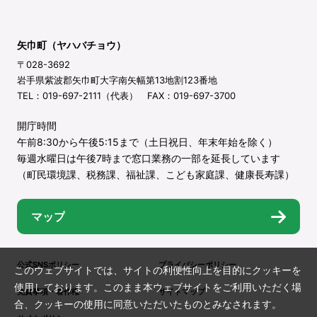
矢巾町（ヤハバチョウ）
〒028-3692
岩手県紫波郡矢巾町大字南矢幅第13地割123番地
TEL：019-697-2111（代表） FAX：019-697-3700
開庁時間
午前8:30から午後5:15まで（土日祝日、年末年始を除く）
毎週水曜日は午後7時まで窓口業務の一部を延長しています
（町民環境課、税務課、福祉課、こども家庭課、健康長寿課）
マップ
公式SNSポリシー
プライバシーポリシー
このウェブサイトでは、サイトの利便性向上を目的にクッキーを
使用しております。このまま本ウェブサイトをご利用いただく場
免責事項・著作権
サイトマップ
合、クッキーの使用に同意いただいたものとみなされます。